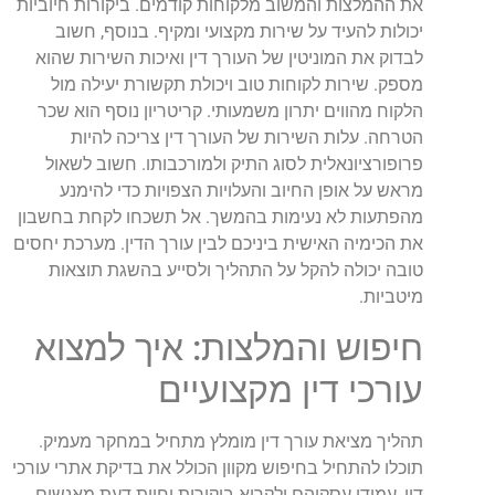
את ההמלצות והמשוב מלקוחות קודמים. ביקורות חיוביות
יכולות להעיד על שירות מקצועי ומקיף. בנוסף, חשוב
לבדוק את המוניטין של העורך דין ואיכות השירות שהוא
מספק. שירות לקוחות טוב ויכולת תקשורת יעילה מול
הלקוח מהווים יתרון משמעותי. קריטריון נוסף הוא שכר
הטרחה. עלות השירות של העורך דין צריכה להיות
פרופורציונאלית לסוג התיק ולמורכבותו. חשוב לשאול
מראש על אופן החיוב והעלויות הצפויות כדי להימנע
מהפתעות לא נעימות בהמשך. אל תשכחו לקחת בחשבון
את הכימיה האישית ביניכם לבין עורך הדין. מערכת יחסים
טובה יכולה להקל על התהליך ולסייע בהשגת תוצאות
מיטביות.
חיפוש והמלצות: איך למצוא
עורכי דין מקצועיים
תהליך מציאת עורך דין מומלץ מתחיל במחקר מעמיק.
תוכלו להתחיל בחיפוש מקוון הכולל את בדיקת אתרי עורכי
דין, עמודי עסקיהם ולקרוא ביקורות וחוות דעת מאנשים