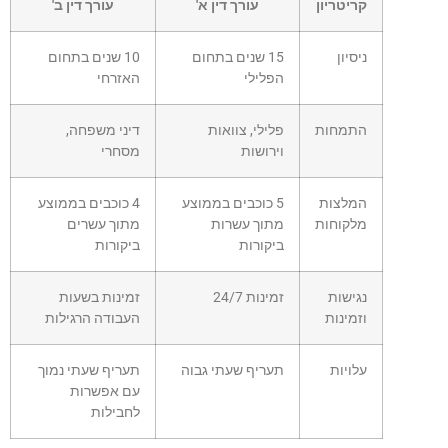
קריטריון
עורך דין א'
עורך דין ב'
ניסיון
15 שנים בתחום
10 שנים בתחום
הפלילי
האזרחי
התמחות
פלילי, צוואות
דיני משפחה,
וירושות
מסחרי
המלצות
5 כוכבים בממוצע
4 כוכבים בממוצע
מלקוחות
מתוך עשרות
מתוך עשרים
ביקורות
ביקורות
נגישות
זמינות 24/7
זמינות בשעות
וזמינות
העבודה הרגילות
עלויות
תעריף שעתי גבוה
תעריף שעתי נמוך
עם אפשרות
לחבילות