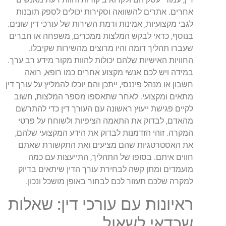
אחרים. אתרים להשוואה וסקירות יכולים לספק תובנות
לגבי מקצועיות, אמינות ורמת השירות של עורכי דין שונים.
בנוסף, כדאי לבקש המלצות ממכרים, משפחה או חברים
שעברו תהליך דומה והיו מרוצים מהשירות שקיבלו.
החוויות האישיות שלהם יכולות להוות מקור מידע רב ערך.
במידה ויש לכם אנשי מקצוע אחרים כמו רופא, רואה
חשבון או מנהל פיננסי, ייתכן והם יוכלו להמליץ על עורך דין
מתאים ומקצועי. לאחר שתאספו מספר המלצות, חשוב
לקיים פגישת ייעוץ ראשונה עם העורך דין כדי להתרשם
מהאדם, לבדוק את התאמה הציפיות ולשוחח על פרטי
המקרה. זוהי הזדמנות לבדוק את הידע המקצועי שלהם,
את האסטרטגיות שהם מציעים ואת התקשורת שאתם
חווים איתם. בסופו של התהליך, התייעצות עם כמה
מועמדים ומתן קשה לבחירת עורך הדין שיתאים בדיוק
למקרה שלכם תעזור לכם לבחור באופן מושכל ונכון.
ראיונות עם עורכי דין: שאלות
שכדאי לשאול