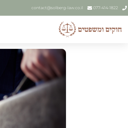
contact@solberg-law.co.il
077-414-1822