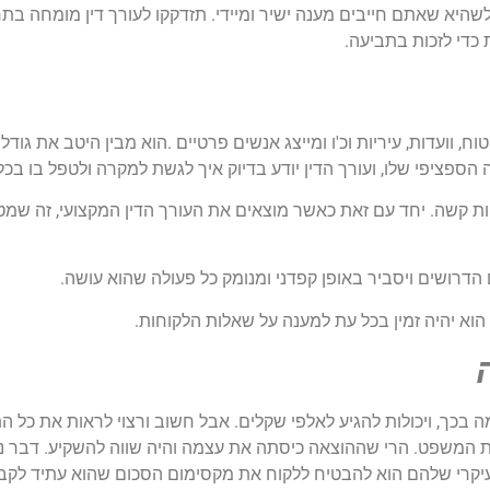
שהיא שאתם חייבים מענה ישיר ומיידי. תזדקקו לעורך דין מומחה ב
 כדי לזכות בתביעה.
טוח, וועדות, עיריות וכ'ו ומייצג אנשים פרטיים .הוא מבין היטב את גו
הספציפי שלו, ועורך הדין יודע בדיוק איך לגשת למקרה ולטפל בו בכ
ות קשה. יחד עם זאת כאשר מוצאים את העורך הדין המקצועי, זה שמטפ
 הדרושים ויסביר באופן קפדני ומנומק כל פעולה שהוא עושה.
הוא יהיה זמין בכל עת למענה על שאלות הלקוחות.
ה בכך, ויכולות להגיע לאלפי שקלים. אבל חשוב ורצוי לראות את כל הת
 המשפט. הרי שההוצאה כיסתה את עצמה והיה שווה להשקיע. דבר נוסף
 העיקרי שלהם הוא להבטיח ללקוח את מקסימום הסכום שהוא עתיד לק